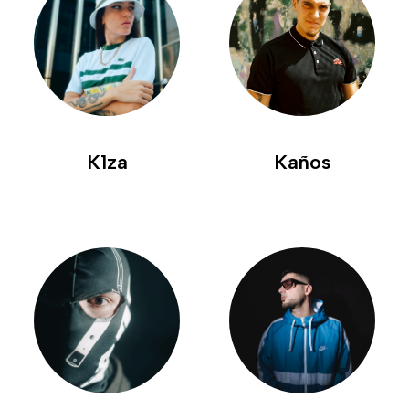
K1za
Kaños