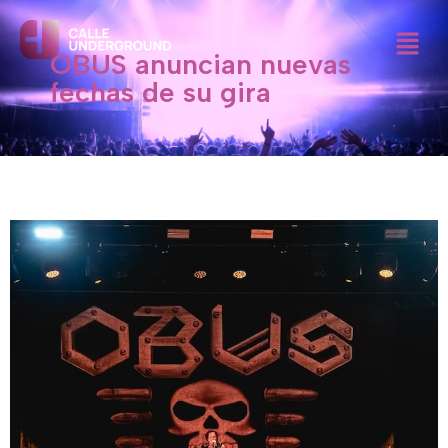
Ir
Menú
al
OBUS anuncian nuevas
contenido
fechas de su gira