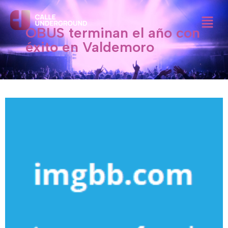
Ir
Menú
al
OBUS terminan el año con
contenido
éxito en Valdemoro